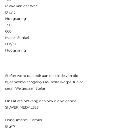
Miéke van der Walt 
D o/15 
Hoogspring 
1.50 
660 
Madeli Sunkel 
D o/19 
Hoogspring 
Stefan word dan ook aan die einde van die 
byeenkoms aangewys as Beste worpe Junior 
seun. Welgedaan Stefan! 
Ons atlete ontvang dan ook die volgende 
SILWER MEDALJES: 
Bongumenzi Dlamini 
B u/17 