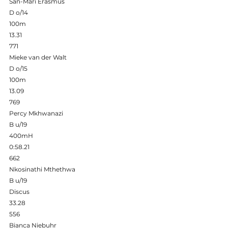
San-Mari Erasmus 
D o/14 
100m 
13.31 
771 
Mieke van der Walt 
D o/15 
100m 
13.09 
769 
Percy Mkhwanazi 
B u/19 
400mH 
0:58.21 
662 
Nkosinathi Mthethwa 
B u/19 
Discus 
33.28 
556 
Bianca Niebuhr 