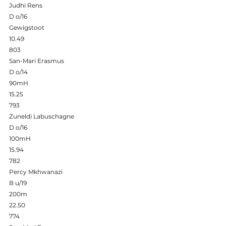
Judhi Rens 
D o/16 
Gewigstoot 
10.49 
803 
San-Mari Erasmus 
D o/14 
90mH 
15.25 
793 
Zuneldi Labuschagne 
D o/16 
100mH 
15.94 
782 
Percy Mkhwanazi 
B u/19 
200m 
22.50 
774 