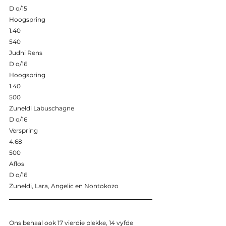
D o/15 
Hoogspring 
1.40 
540 
Judhi Rens 
D o/16 
Hoogspring 
1.40 
500 
Zuneldi Labuschagne 
D o/16 
Verspring 
4.68 
500 
Aflos 
D o/16 
Zuneldi, Lara, Angelic en Nontokozo 
Ons behaal ook 17 vierdie plekke, 14 vyfde 