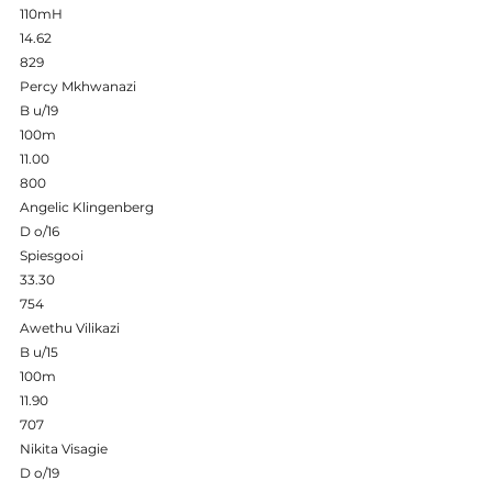
110mH 
14.62 
829 
Percy Mkhwanazi 
B u/19 
100m 
11.00 
800 
Angelic Klingenberg 
D o/16 
Spiesgooi 
33.30 
754 
Awethu Vilikazi 
B u/15 
100m 
11.90 
707 
Nikita Visagie 
D o/19 