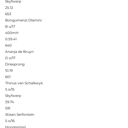
Skyfwerp 
25.12 
653 
Bongumenzi Dlamini 
B u/17 
400mH 
0:59.41 
640 
Ananja de Bruyn 
D o/17 
Driesprong 
10.19 
601 
Thinus van Schalkwyk 
S o/15 
Skyfwerp 
39.74 
591 
Stiaan Serfontein 
S o/16 
Hoogspring 