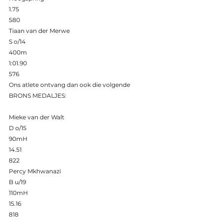
1.75 
580 
Tiaan van der Merwe 
S o/14 
400m 
1:01.90 
576 
Ons atlete ontvang dan ook die volgende 
BRONS MEDALJES: 
Mieke van der Walt 
D o/15 
90mH 
14.51 
822 
Percy Mkhwanazi 
B u/19 
110mH 
15.16 
818 