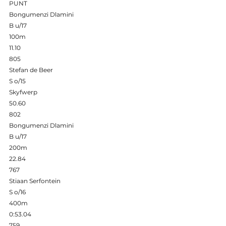
PUNT 
Bongumenzi Dlamini 
B u/17 
100m 
11.10 
805 
Stefan de Beer 
S o/15 
Skyfwerp  
50.60 
802 
Bongumenzi Dlamini 
B u/17 
200m 
22.84 
767 
Stiaan Serfontein 
S o/16 
400m 
0:53.04 
759 