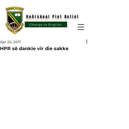
Hoërskool Piet Retief
Hoërskool Piet Retief
Change to English
Apr 20, 2017
HPR sê dankie vir die sakke