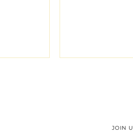
PR vs GIMMIES
RUGBY: HPR vs
RANDBURG
JOIN 