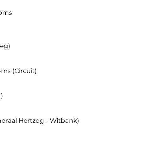
eenkoms
n (Weg)
byeenkoms (Circuit) 
eg)
terhoër (Generaal Hertzog - Witbank)