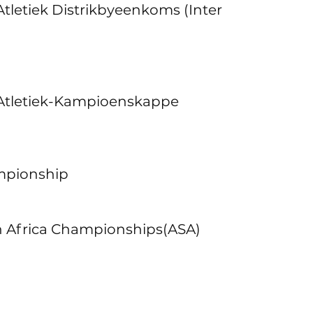
Mpumalanga Atletiek-Kampioenskappe
ampionship
hletics South Africa Championships(ASA)