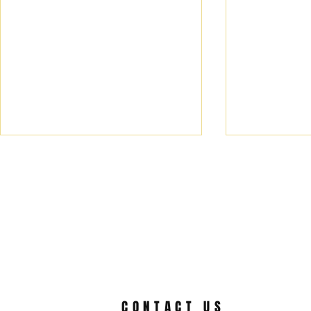
RUGBY: H
DIRECTOR OF HPR
RUGBY
CONTACT US