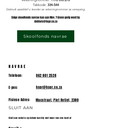
Takkode:
334-544
Gebruik asseblief u leerder se rekeningnommer as verwysing.
Enige skoolfonds navrae kan aan Mev. Y Green gerig word by
debtors@hspr.co.za
Skoolfonds navrae
NAVRAE
Telefoon:
062 801 2528
hspr@hspr.co.za
E-pos:
Fisiese Adres:
Macstraat, Piet Retief, 2380
SLUIT AAN
Sluit aan sodat u op datum kan bly met nuus van ons kant af