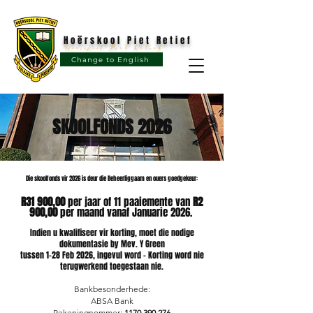
Hoërskool Piet Retief
Hoërskool Piet Retief
Change to English
SKOOLFONDS 2026
Die skoolfonds vir 2026 is deur die Beheerliggaam en ouers goedgekeur:
R31 900,00
per jaar of 11 paaiemente van
R2
900,00
per maand vanaf Januarie 2026.
Indien u kwalifiseer vir korting, moet die nodige
dokumentasie by Mev. Y Green
tussen 1-28 Feb 2026, ingevul word - Korting word nie
terugwerkend toegestaan nie.
Bankbesonderhede:
ABSA Bank
Rekeningnommer:
1170 390 276