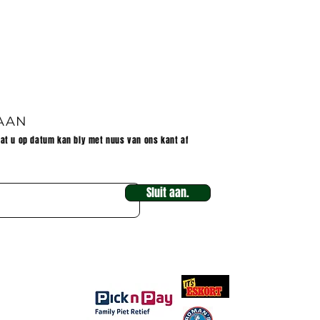
et
 AAN
dat u op datum kan bly met nuus van ons kant af
Sluit aan.