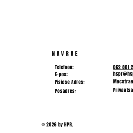
2025/2026 koshuis
Hoofleiers
prefekte
vir 2025/2
NAVRAE
Telefoon:
062 801 
hspr@hsp
E-pos:
Macstraat
Fisiese Adres:
Privaatsa
Posadres:
© 2026 by HPR.