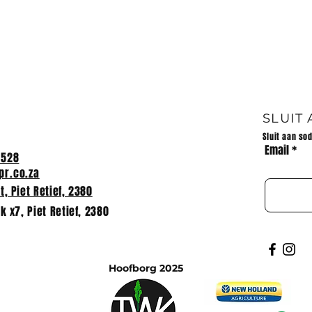
LANDLOOP 31/07/2024 7
schools participated in the
cross country meeting at Pi
Retief High School. Die
volgende prestasies word
behaal:...
 van Huis Impi
026
SLUIT
Sluit aan so
Email
2528
r.co.za
, Piet Retief, 2380
k x7, Piet Retief, 2380
Hoofborg 2025