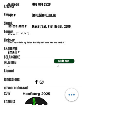
Telefoon:
062 801 2528
Krieket
Swem
hspr@hspr.co.za
E-pos:
Skaak
Fisiese Adres:
Macstraat, Piet Retief, 2380
Tennis
SLUIT AAN
Fiets-ry
Sluit aan sodat u op datum kan bly met nuus van ons kant af
AKADEMIE
Email
BELANGRIKE
Sluit aan.
INLIGTING
Alumni
landsdiens
uitvoerenderaad
2017
Hoofborg 2025
KOSHUIS
Fietskamp