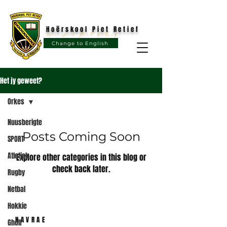
Hoërskool Piet Retief
Hoërskool Piet Retief
Change to English
Het jy geweet?
Orkes
Nuusberigte
Posts Coming Soon
SPORT
Atletiek
Explore other categories in this blog or
check back later.
Rugby
Netbal
Hokkie
NAVRAE
Gholf