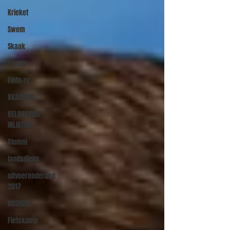
Krieket
Swem
Skaak
Tennis
Fiets-ry
AKADEMIE
BELANGRIKE
INLIGTING
Alumni
landsdiens
uitvoerenderaad
2017
KOSHUIS
Fietskamp