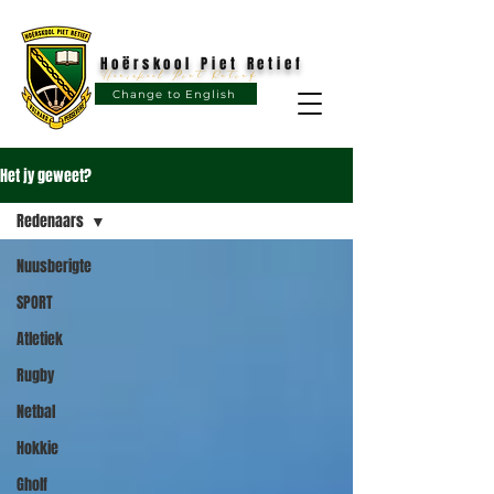
Hoërskool Piet Retief
Hoërskool Piet Retief
Change to English
Het jy geweet?
Redenaars
Nuusberigte
SPORT
Atletiek
Rugby
Netbal
Hokkie
Gholf