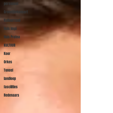
personeel
Groentjiekonsert
Kultuurraad
Huis Impi
Huis Protea
KULTUUR
Koor
Orkes
Toneel
landloop
fascilities
Redenaars