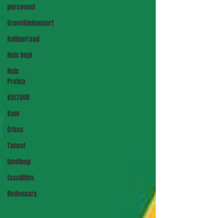
personeel
Groentjiekonsert
Kultuurraad
Huis Impi
Huis
Protea
KULTUUR
Koor
Orkes
Toneel
landloop
fascilities
Redenaars