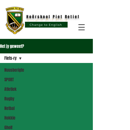
Hoërskool Piet Retief
Hoërskool Piet Retief
Change to English
Het jy geweet?
Fiets-ry
Nuusberigte
SPORT
Atletiek
Rugby
Netbal
Hokkie
Gholf