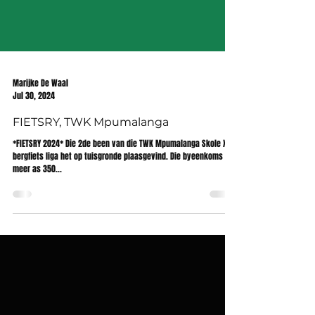
Marijke De Waal
Jul 30, 2024
FIETSRY, TWK Mpumalanga
*FIETSRY 2024* Die 2de been van die TWK Mpumalanga Skole XCO
bergfiets liga het op tuisgronde plaasgevind. Die byeenkoms het
meer as 350...