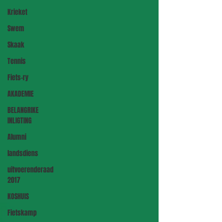
Krieket
Swem
Skaak
Tennis
Fiets-ry
AKADEMIE
BELANGRIKE
INLIGTING
Alumni
landsdiens
uitvoerenderaad
2017
KOSHUIS
Fietskamp