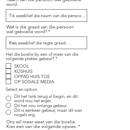
word.
Wat is die graad van die persoon
wat geboelie word?
Het die boelie by een of meer van die
R
volgende plekke gebeur?
*
e
SKOOL
q
KOSHUIS
u
i
OPPAD HUIS TOE
r
OP SOSIALE MEDIA
e
d
Select an option
Dit het lank terug al begin, en dit
word nou net erger.
Dit het nou onlangs gebeur.
Dit is eenkeer gebeur, maar dit was
nogals erg.
Ons wil meer weet van die boelie.
Kies een van die volgende opsies.