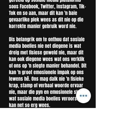
soos Facebook, Twitter, Instagram, Tik-
Tok en so aan, maar dit kan 'n baie
gevaarlike plek wees as dit nie op die
korrekte manier gebruik word nie.
Dis belangrik om te onthou dat sosiale
media boelies nie net diegene is wat
dreig met fisiese geweld nie, maar dit
kan ook diegene wees wat ons verklik
of ons op 'n slegte manier behandel. Dit
kan 'n groot emosionele impak op ons
lewens hê. Ons mag dalk nie 'n fisieke
krap, stamp of verbaal woorde ervaar
nie, maar die pyn en emosionele skade
wat sosiale media boelies veroorsaak,
kan net so erg wees.
Elkeen van julle moet uiterste versigtig
wees wanneer jy op sosiale media
aktief is. Moenie toelaat dat iemand jou