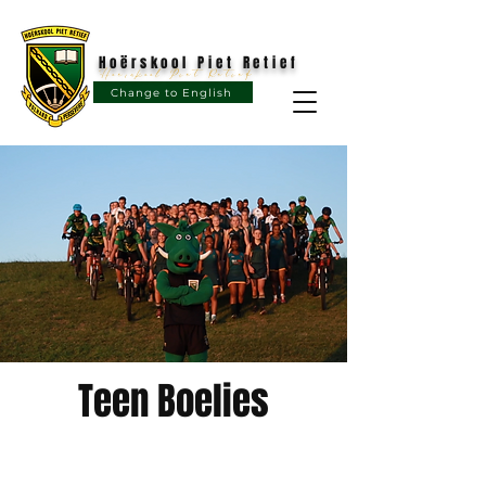
Hoërskool Piet Retief
Hoërskool Piet Retief
Change to English
Teen Boelies