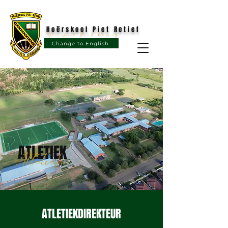
Hoërskool Piet Retief
Hoërskool Piet Retief
Change to English
ATLETIEK
Atletiek
ATLETIEKDIREKTEUR