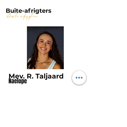
Buite-afrigters
Buite-afrigters
Mev. R. Taljaard
Naelope