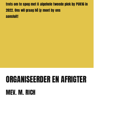
trots om te spog met ń algehele tweede plek by PUK16 in
2022. Ons wil graag hê jy moet by ons
aansluit!
ORGANISEERDER EN AFRIGTER
MEV. M. RICH
Die skoolskaakorganiseerder is verantwoordelik vir toesig oor
alle aspekte van die skaakprogram by die skool. Dit sluit in die
bestuur van spanne, die skedulering van oefeninge en toernooie,
en die verskaffing van onderrig en leiding aan leerders. Hulle
werk nou saam met die skool se akademiese departement om te
verseker dat skaak by die kurrikulum geïntegreer word. Die
organiseerder moedig ook studente aan om hul vaardighede en