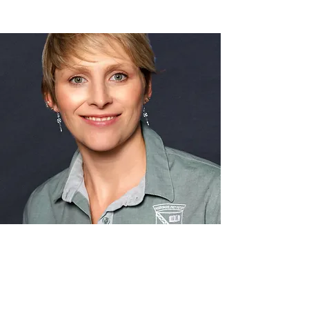
kennis van die spel te ontwikkel deur gereelde oefeninge en
wedstryde, en koördineer met ander skole.