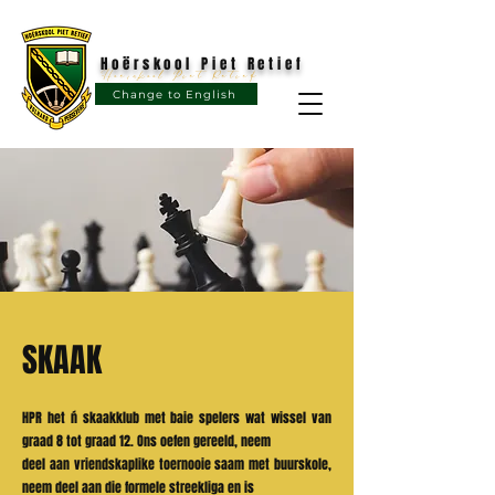
Hoërskool Piet Retief
Hoërskool Piet Retief
Change to English
SKAAK
HPR het ń skaakklub met baie spelers wat wissel van
graad 8 tot graad 12. Ons oefen gereeld, neem
deel aan vriendskaplike toernooie saam met buurskole,
neem deel aan die formele streekliga en is