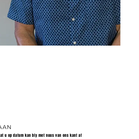
 AAN
dat u op datum kan bly met nuus van ons kant af