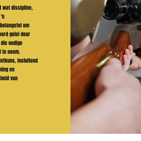
 wat dissipline,
 'n
 belangstel om
word gelei deur
 die nodige
l te neem.
etkuns, insluitend
ning en
kheid van