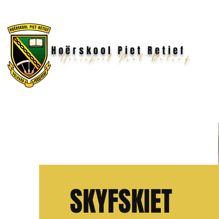
Hoërskool Piet Retief
Hoërskool Piet Retief
SKYFSKIET