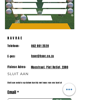
NAVRAE
Telefoon:
062 801 2528
hspr@hspr.co.za
E-pos:
Fisiese Adres:
Macstraat, Piet Retief, 2380
SLUIT AAN
Sluit aan sodat u op datum kan bly met nuus van ons kant af
Email
Sluit aan.