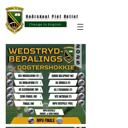
Hoërskool Piet Retief
Hoërskool Piet Retief
Change to English