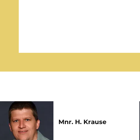
Onder haar leiding en afrigting he
Tienertoneel in 2017 deelgeneem.
Mnr. H. Krause