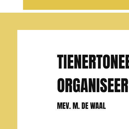
TIENERTONE
ORGANISEE
MEV. M. DE WAAL
Mev. De Waal is vanaf 2016 betrokk