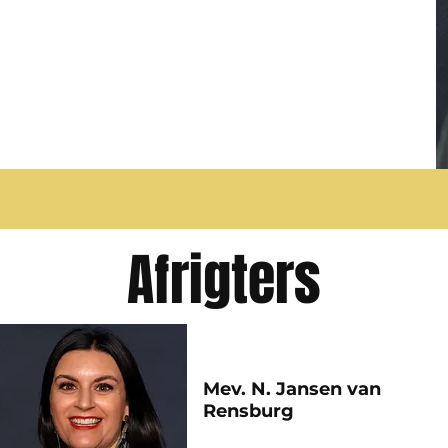
t ons aan ons eerste
Afrigters
Mev. N. Jansen van
Rensburg