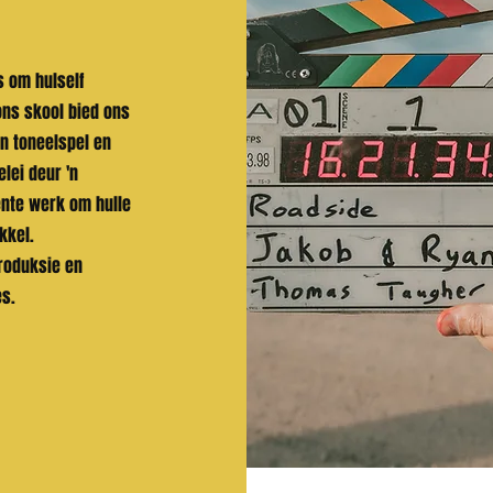
s om hulself
 ons skool bied ons
in toneelspel en
lei deur 'n
ente werk om hulle
kkel.
produksie en
es.