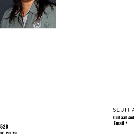
SLUIT
Sluit aan so
Email
2528
r.co.za