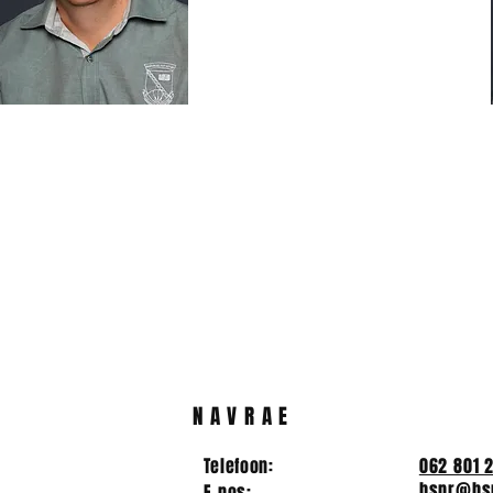
NAVRAE
Telefoon:
062 801 
hspr@hsp
E-pos: