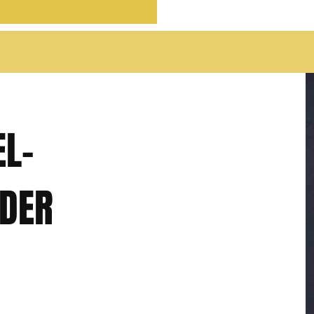
EL-
RDER
e by die drama en kultuur.