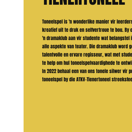
Toneelspel is 'n wonderlike manier vir leerder
kreatief uit te druk en selfvertroue te bou. By
'n dramaklub aan vir studente wat belangstel 
alle aspekte van teater. Die dramaklub word ge
talentvolle en ervare regisseur, wat met stud
te help om hul toneelspelvaardighede te ontwi
In 2022 behaal een van ons tonele silwer vir 
toneelspel by die ATKV-Tienertoneel streeksfe