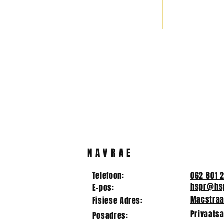
LANDLOOP -13/07/2024
LANDLOOP 31/07/2024 7
schools participated in the
cross country meeting at Piet
Retief High School. Die
volgende prestasies word
behaal:...
DIREKTEU
RUGBY
NAVRAE
Telefoon:
062 801 
hspr@hsp
E-pos:
Macstraat
Fisiese Adres:
Privaatsa
Posadres: