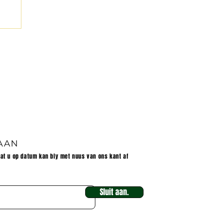
|
 AAN
dat u op datum kan bly met nuus van ons kant af
Sluit aan.