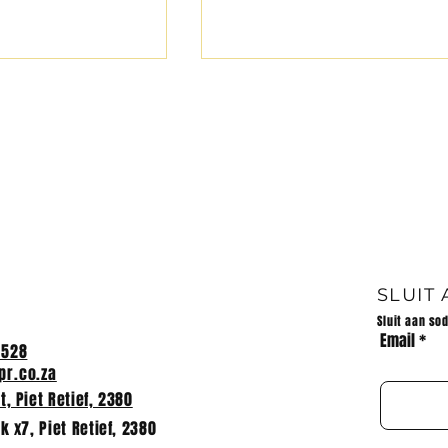
R VAN HPR
MPUMALANGA HOKKIE 
2024
SLUIT
Sluit aan so
Email
2528
r.co.za
, Piet Retief, 2380
k x7, Piet Retief, 2380