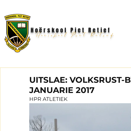
Hoërskool Piet Retief
Hoërskool Piet Retief
UITSLAE: VOLKSRUST-
JANUARIE 2017
HPR ATLETIEK