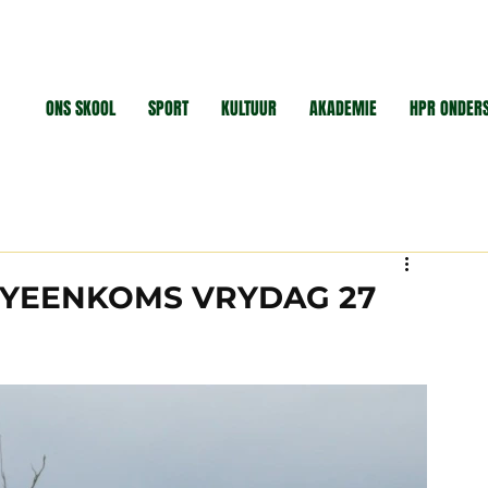
ONS SKOOL
SPORT
KULTUUR
AKADEMIE
HPR ONDER
BYEENKOMS VRYDAG 27