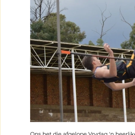
Ons het die afgelope Vrydag 'n heerl