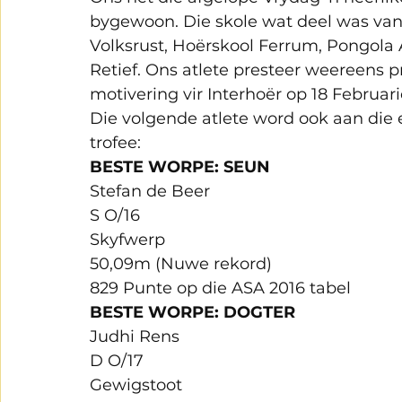
bygewoon. Die skole wat deel was van
Volksrust, Hoërskool Ferrum, Pongola 
Retief. Ons atlete presteer weereens p
motivering vir Interhoër op 18 Februari
Die volgende atlete word ook aan die
trofee:
BESTE WORPE: SEUN
Stefan de Beer
S O/16
Skyfwerp
50,09m (Nuwe rekord)
829 Punte op die ASA 2016 tabel
BESTE WORPE: DOGTER
Judhi Rens
D O/17
Gewigstoot