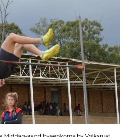
ike Middag-aand byeenkoms by Volksrust 