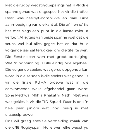
Met die rugby wedstrydbepalings het HPR drie 
spanne gehad wat uitgespeel het vir die trofee. 
Daar was naelbyt-oomblikke en baie luide 
aanmoediging van die kant af. Die o/14 en o/15‘s 
het met slegs een punt in die laaste minuut 
verloor. Afrigters van beide spanne voel dat die 
seuns wel hul alles gegee het en dat hulle 
volgende jaar sal terugkeer om die titel te wen. 
Die Eerste span wen met groot oortuiging.  
Wat ‘n oorwinning. Hulle eindig 5de algeheel. 
Die volgende spelers wat gerus dopgehou kan 
word in die seisoen is die spelers wat genooi is 
vir die finale PUMA proewe wat in die 
eerskomende weke afgehandel gaan word:  
Sphe Methwa, Mfihla Phakathi, Nathi Mtethwa 
wat gekies is vir die TID Squad. Daar is ook ‘n 
hele paar juniors wat nog besig is met 
uitspeelproewe.
Ons wil graag spesiale vermelding maak van 
die o/16 Rugbyspan. Hulle wen elke wedstryd 