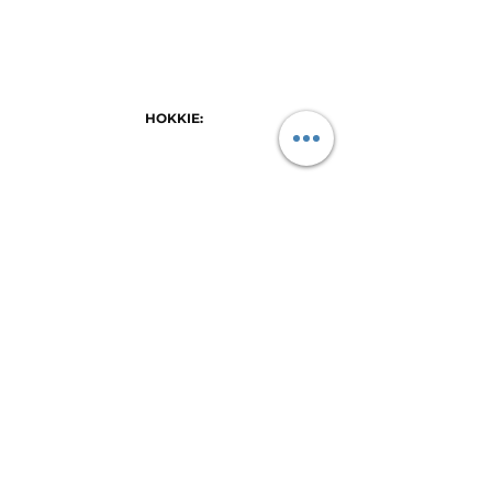
HOKKIE: 
0/14: Wen Leeuwenhof 3-0; speler van die 
wedstryd Nosipho Nkosi
0/15: Gelyk 0-0 speler van die wedstryd JENSKE 