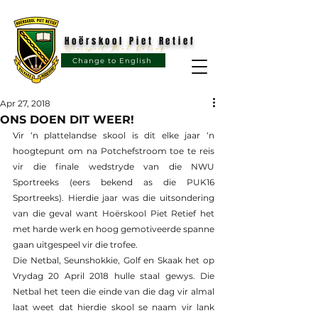
Hoërskool Piet Retief
Hoërskool Piet Retief
Change to English
Apr 27, 2018
ONS DOEN DIT WEER!
Vir ‘n plattelandse skool is dit elke jaar ‘n 
hoogtepunt om na Potchefstroom toe te reis 
vir die finale wedstryde van die NWU 
Sportreeks (eers bekend as die PUK16 
Sportreeks). Hierdie jaar was die uitsondering 
van die geval want Hoërskool Piet Retief het 
met harde werk en hoog gemotiveerde spanne 
gaan uitgespeel vir die trofee.
Die Netbal, Seunshokkie, Golf en Skaak het op 
Vrydag 20 April 2018 hulle staal gewys. Die 
Netbal het teen die einde van die dag vir almal 
laat weet dat hierdie skool se naam vir lank 