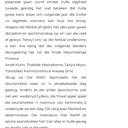
bespreek gaan word omdat hulle algeheel 
tweede geindig het wat beteken dat hulle 
goeie kans staan om volgende jaar die trofee 
vir algehele wenners kan huis toe bring. 
Volgens die Netbal afrigters het elke span goeie 
discipline en sportmanskap op en van die veld 
af gewys. Terwyl ons op die Netbal onderwerp 
is kan ons berig dat die volgende leerders 
deurgedring het tot die finale Mpumalanga 
Proewe:
Anzel Kuhn, Thabsile Mashabame, Tanya Moyo, 
Tsholofelo Rammontsha & Aneska Smit.
Terug na Die NWU Sportreeks het die 
Seunshokkie weer vir ‘n aksiebelaaide dag 
gesorg. Anders as die ander sportsoorte wat 
net een wedstryd tydens die finaal speel speel 
die seunshokkie ‘n toernooi van tenminste 5 
wedstryde op een dag. Dit verg baie fiksheid en 
determinasie. Die Hoërskool Piet Retief se 
eerste seunshokkie het met alles in hulle geveg 
en eindig 4de in die reeks.