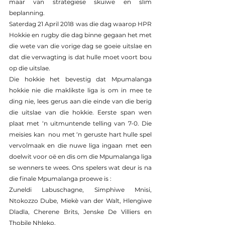
maar van strategiese skuiwe en slim 
beplanning.
Saterdag 21 April 2018 was die dag waarop HPR 
Hokkie en rugby die dag binne gegaan het met 
die wete van die vorige dag se goeie uitslae en 
dat die verwagting is dat hulle moet voort bou 
op die uitslae.
Die hokkie het bevestig dat Mpumalanga 
hokkie nie die maklikste liga is om in mee te 
ding nie, lees gerus aan die einde van die berig 
die uitslae van die hokkie. Eerste span wen 
plaat met ‘n uitmuntende telling van 7-0. Die 
meisies kan  nou met ‘n geruste hart hulle spel 
vervolmaak en die nuwe liga ingaan met een 
doelwit voor oë en dis om die Mpumalanga liga 
se wenners te wees. Ons spelers wat deur is na 
die finale Mpumalanga proewe is :
Zuneldi Labuschagne, Simphiwe Mnisi, 
Ntokozzo Dube, Miekè van der Walt, Hlengiwe 
Dladla, Cherene Brits, Jenske De Villiers en 
Thobile Nhleko.