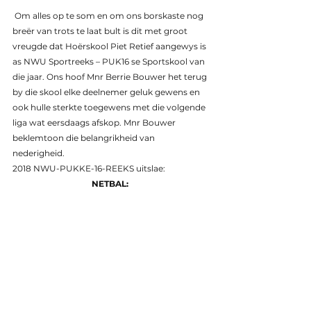
 Om alles op te som en om ons borskaste nog 
breër van trots te laat bult is dit met groot 
vreugde dat Hoërskool Piet Retief aangewys is 
as NWU Sportreeks – PUK16 se Sportskool van 
die jaar. Ons hoof Mnr Berrie Bouwer het terug 
by die skool elke deelnemer geluk gewens en 
ook hulle sterkte toegewens met die volgende 
liga wat eersdaags afskop. Mnr Bouwer 
beklemtoon die belangrikheid van 
nederigheid. 
2018 NWU-PUKKE-16-REEKS uitslae:
NETBAL: 