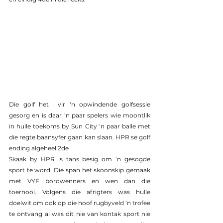
Die golf het  vir ‘n opwindende golfsessie 
gesorg en is daar ‘n paar spelers wie moontlik 
in hulle toekoms by Sun City ‘n paar balle met 
die regte baansyfer gaan kan slaan. HPR se golf 
ending algeheel 2de
Skaak by HPR is tans besig om ‘n gesogde 
sport te word. Die span het skoonskip gemaak 
met VYF bordwenners en wen dan die 
toernooi. Volgens die afrigters was hulle 
doelwit om ook op die hoof rugbyveld ‘n trofee 
te ontvang al was dit nie van kontak sport nie 