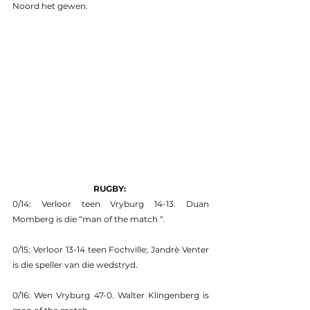
Noord het gewen.
RUGBY: 
0/14: Verloor teen Vryburg 14-13. Duan 
Momberg is die “man of the match “.
0/15: Verloor 13-14 teen Fochville; Jandrè Venter 
is die speller van die wedstryd.
0/16: Wen Vryburg 47-0. Walter Klingenberg is 