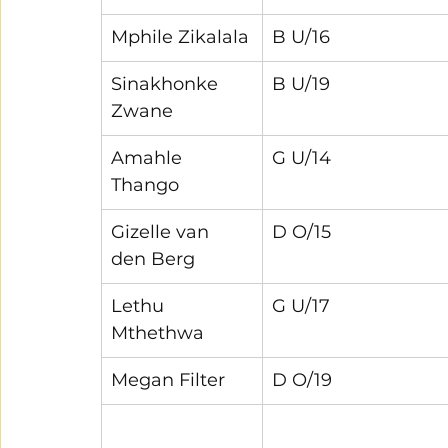
Mphile Zikalala
B U/16
Sinakhonke 
B U/19
Zwane
Amahle 
G U/14
Thango
Gizelle van 
D O/15
den Berg
Lethu 
G U/17
Mthethwa
Megan Filter
D O/19