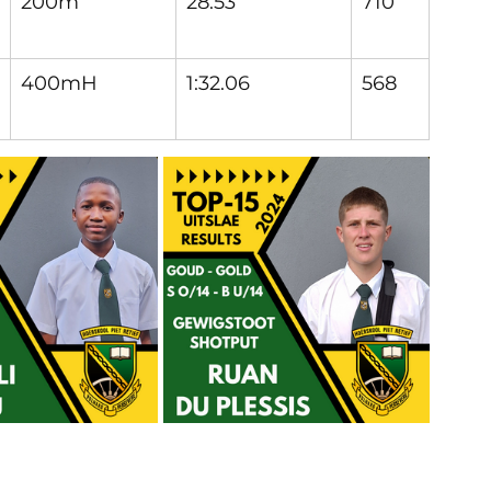
200m
28.53
710
400mH
1:32.06
568