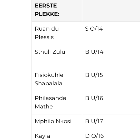
EERSTE 
PLEKKE:
Ruan du 
S O/14
Plessis
Sthuli Zulu
B U/14
Fisiokuhle 
B U/15
Shabalala
Philasande 
B U/16
Mathe
Mphilo Nkosi
B U/17
Kayla 
D O/16