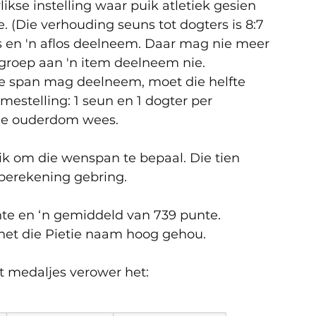
likse instelling waar puik atletiek gesien 
. (Die verhouding seuns tot dogters is 8:7 
ms en 'n aflos deelneem. Daar mag nie meer 
groep aan 'n item deelneem nie.
ie span mag deelneem, moet die helfte 
mestelling: 1 seun en 1 dogter per 
ige ouderdom wees.
k om die wenspan te bepaal. Die tien 
 berekening gebring.
nte en ‘n gemiddeld van 739 punte.
t die Pietie naam hoog gehou.           
t medaljes verower het: