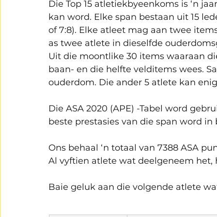
Die Top 15 atletiekbyeenkoms is ‘n jaar
kan word. Elke span bestaan uit 15 lede
of 7:8). Elke atleet mag aan twee ite
as twee atlete in dieselfde ouderdoms
Uit die moontlike 30 items waaraan d
baan- en die helfte velditems wees. Sa
ouderdom. Die ander 5 atlete kan en
Die ASA 2020 (APE) -Tabel word gebrui
beste prestasies van die span word in
Ons behaal ‘n totaal van 7388 ASA pu
Al vyftien atlete wat deelgeneem het, he
Baie geluk aan die volgende atlete wa