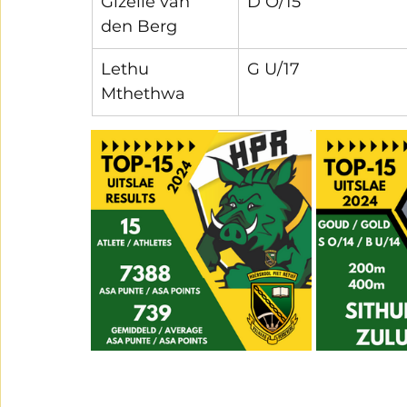
Gizelle van 
D O/15
den Berg
Lethu 
G U/17
Mthethwa