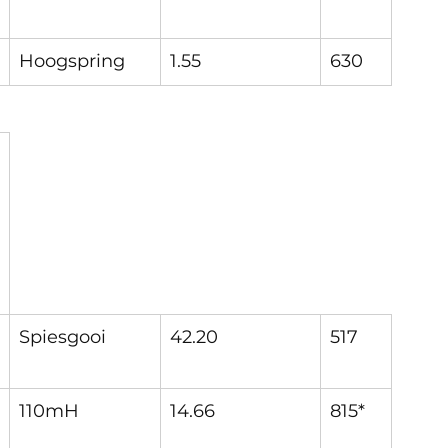
Hoogspring
1.55
630
Spiesgooi
42.20
517
110mH
14.66
815*