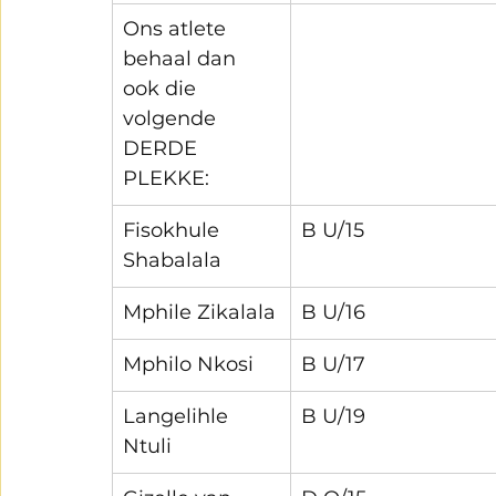
Ons atlete 
behaal dan 
ook die 
volgende 
DERDE 
PLEKKE:
Fisokhule 
B U/15
Shabalala
Mphile Zikalala
B U/16
Mphilo Nkosi
B U/17
Langelihle 
B U/19
Ntuli