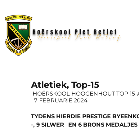
Hoërskool Piet Retief
Hoërskool Piet Retief
Atletiek, Top-15
 HOËRSKOOL HOOGENHOUT TOP 15-A
  7 FEBRUARIE 2024
TYDENS HIERDIE PRESTIGE BYEENKO
-, 9 SILWER –EN 6 BRONS MEDALJ