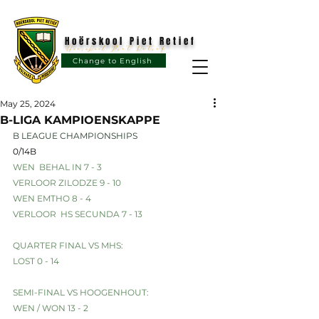
Hoërskool Piet Retief
Hoërskool Piet Retief
Change to English
May 25, 2024
B-LIGA KAMPIOENSKAPPE
B LEAGUE CHAMPIONSHIPS
0/14B
WEN  BEHAL IN 7 - 3
VERLOOR ZILODZE 9 - 10
WEN EMTHO 8 - 4
VERLOOR  HS SECUNDA 7 - 13
QUARTER FINAL VS MHS:
LOST 0 - 14
SEMI-FINAL VS HOOGENHOUT:
WEN / WON 13 - 2