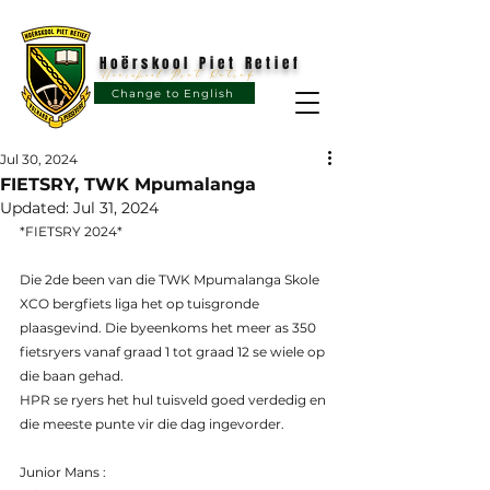
Hoërskool Piet Retief
Hoërskool Piet Retief
Change to English
Jul 30, 2024
FIETSRY, TWK Mpumalanga
Updated:
Jul 31, 2024
*FIETSRY 2024*
Die 2de been van die TWK Mpumalanga Skole 
XCO bergfiets liga het op tuisgronde 
plaasgevind. Die byeenkoms het meer as 350 
fietsryers vanaf graad 1 tot graad 12 se wiele op 
die baan gehad. 
HPR se ryers het hul tuisveld goed verdedig en 
die meeste punte vir die dag ingevorder.
Junior Mans :