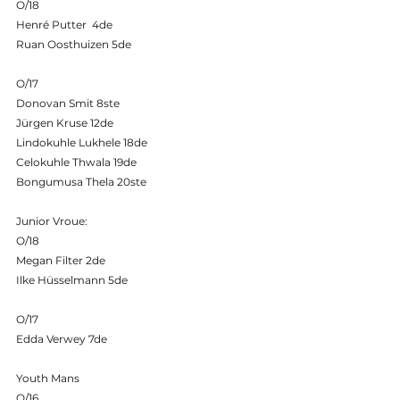
O/18
Henré Putter  4de 
Ruan Oosthuizen 5de 
O/17
Donovan Smit 8ste
Jürgen Kruse 12de
Lindokuhle Lukhele 18de
Celokuhle Thwala 19de
Bongumusa Thela 20ste 
Junior Vroue:
O/18
Megan Filter 2de
Ilke Hüsselmann 5de
O/17
Edda Verwey 7de
Youth Mans
O/16