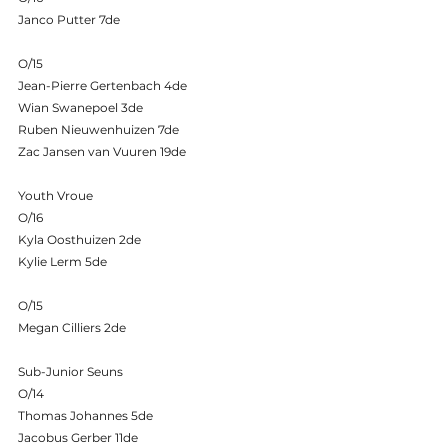
Janco Putter 7de
O/15
Jean-Pierre Gertenbach 4de
Wian Swanepoel 3de
Ruben Nieuwenhuizen 7de
Zac Jansen van Vuuren 19de
Youth Vroue
O/16
Kyla Oosthuizen 2de
Kylie Lerm 5de
O/15
Megan Cilliers 2de
Sub-Junior Seuns
O/14
Thomas Johannes 5de
Jacobus Gerber 11de