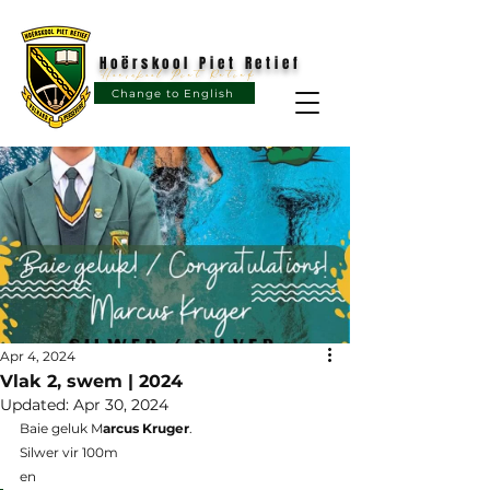
Hoërskool Piet Retief
Hoërskool Piet Retief
Change to English
Apr 4, 2024
Vlak 2, swem | 2024
Updated:
Apr 30, 2024
Baie geluk M
arcus Kruger
.
Silwer vir 100m
en