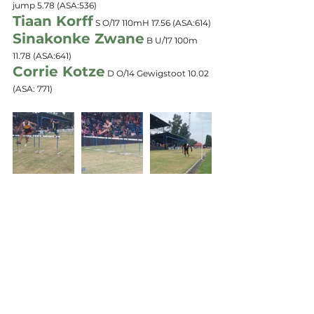
jump 5.78 
(ASA:536)
Tiaan Korff
 S O/17 110mH 17.56 
(ASA:614)
Sinakonke Zwane
 B U/17 100m 
11.78 
(ASA:641)
Corrie Kotze
 D O/14 Gewigstoot 10.02
(ASA: 771)