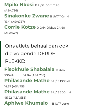
Mpilo Nkosi 
B U/16 100m 11.28 
(ASA:736)
Sinakonke Zwane
 B U/17 110mH 
15.41
 (ASA:757)
Corrie Kotze
 D O/14 Diskus 24.40 
(ASA:677)
Ons atlete behaal dan ook 
die volgende DERDE 
PLEKKE:
Fisokhule Shabalala 
B U/14 
100mH	14.84 
(ASA:755)
Philasande Mathe
 B U/15 100mH 
14.57
 (ASA:755)
Philasande Mathe
 B U/15 300mH 
45.22 
(ASA:556)
Aphiwe Khumalo
	B U/17 Long 