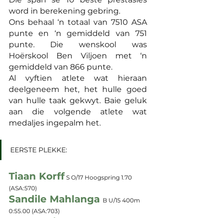
word in berekening gebring.
Ons behaal ‘n totaal van 7510 ASA 
punte en ‘n gemiddeld van 751 
punte. Die wenskool was 
Hoërskool Ben Viljoen met ‘n 
gemiddeld van 866 punte. 
Al vyftien atlete wat hieraan 
deelgeneem het, het hulle goed 
van hulle taak gekwyt. Baie geluk 
aan die volgende atlete wat 
medaljes ingepalm het.
EERSTE PLEKKE:
Tiaan Korff
 S O/17 Hoogspring 1.70 
(ASA:570)
Sandile Mahlanga 
B U/15 400m 
0:55.00 
(ASA:703)