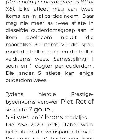
(Verhouding seuns:dogters is 8:7 of 
7:8)
. Elke atleet mag aan twee 
items en 'n aflos deelneem. Daar 
mag nie meer as twee atlete in 
dieselfde ouderdomsgroep aan 'n 
item deelneem nie.Uit die 
moontlike 30 items vir die span 
moet die helfte baan- en die helfte 
velditems wees. Samestelling: 1 
seun en 1 dogter per ouderdom. 
Die ander 5 atlete kan enige 
ouderdom wees.
Tydens hierdie Prestige-
Piet Retief
byeenkoms verower 
 7 goue
se atlete
-, 
5 silwer
7 brons
- en 
 medaljes. 
Die ASA 2020 (APE) -Tabel word 
gebruik om die wenspan te bepaal. 
Die span se 10 beste prestasies 