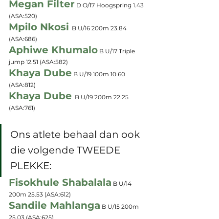
Megan Filter
 D O/17 Hoogspring 1.43 
(ASA:520)
Mpilo Nkosi 
B U/16 200m 23.84 
(ASA:686)
Aphiwe Khumalo
 B U/17 Triple 
jump 12.51 
(ASA:582)
Khaya Dube
 B U/19 100m 10.60 
(ASA:812)
Khaya Dube 
B U/19 200m 22.25 
(ASA:761)
Ons atlete behaal dan ook 
die volgende TWEEDE 
PLEKKE:
Fisokhule Shabalala
 B U/14 
200m 25.53 
(ASA:612)
Sandile Mahlanga
 B U/15 200m 
25.03
 (ASA:625)