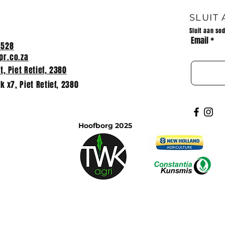
026
SLUIT
Sluit aan so
Email
2528
r.co.za
, Piet Retief, 2380
k x7, Piet Retief, 2380
Hoofborg 2025