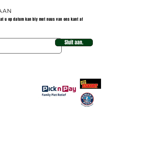
 AAN
dat u op datum kan bly met nuus van ons kant af
Sluit aan.