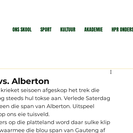
ONS SKOOL
SPORT
KULTUUR
AKADEMIE
HPR ONDER
vs. Alberton
 krieket seisoen afgeskop het trek die 
 steeds hul tokse aan. Verlede Saterdag 
een die span van Alberton. Uitspeel 
p ons eie tuisveld.
rs op die platteland word daar sulke klip 
e waarmee die blou span van Gauteng af 