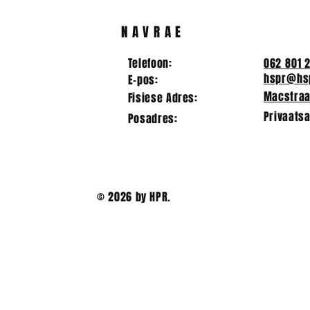
prefekte
vir 2025/2
NAVRAE
Telefoon:
062 801 
hspr@hsp
E-pos:
Macstraat
Fisiese Adres:
Privaatsa
Posadres:
© 2026 by HPR.