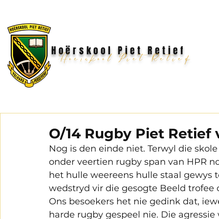
Hoërskool Piet Retief
Hoërskool Piet Retief
O/14 Rugby Piet Retief 
Nog is den einde niet. Terwyl die skole
onder veertien rugby span van HPR nog
het hulle weereens hulle staal gewys t
wedstryd vir die gesogte Beeld trofee o
Ons besoekers het nie gedink dat, iewe
harde rugby gespeel nie. Die agressi