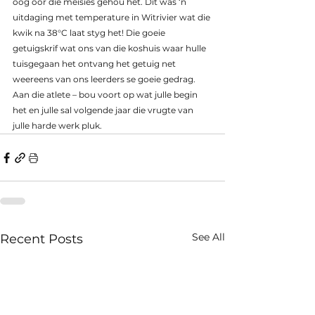
oog oor die meisies gehou het. Dit was ‘n 
uitdaging met temperature in Witrivier wat die 
kwik na 38°C laat styg het! Die goeie 
getuigskrif wat ons van die koshuis waar hulle 
tuisgegaan het ontvang het getuig net 
weereens van ons leerders se goeie gedrag.
Aan die atlete – bou voort op wat julle begin 
het en julle sal volgende jaar die vrugte van 
julle harde werk pluk.
See All
Recent Posts