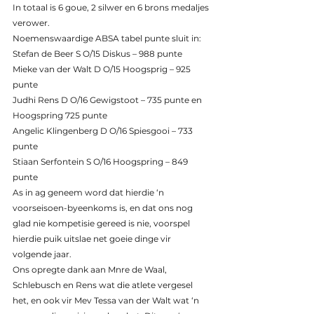
In totaal is 6 goue, 2 silwer en 6 brons medaljes 
verower.
Noemenswaardige ABSA tabel punte sluit in:
Stefan de Beer S O/15 Diskus – 988 punte
Mieke van der Walt D O/15 Hoogsprig – 925 
punte
Judhi Rens D O/16 Gewigstoot – 735 punte en 
Hoogspring 725 punte
Angelic Klingenberg D O/16 Spiesgooi – 733 
punte
Stiaan Serfontein S O/16 Hoogspring – 849 
punte
As in ag geneem word dat hierdie ‘n 
voorseisoen-byeenkoms is, en dat ons nog 
glad nie kompetisie gereed is nie, voorspel 
hierdie puik uitslae net goeie dinge vir 
volgende jaar.
Ons opregte dank aan Mnre de Waal, 
Schlebusch en Rens wat die atlete vergesel 
het, en ook vir Mev Tessa van der Walt wat ‘n 