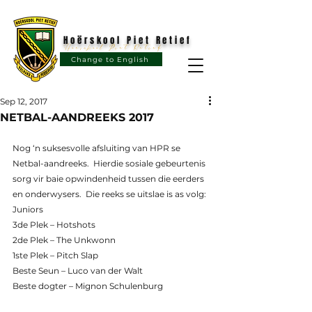
Hoërskool Piet Retief
Hoërskool Piet Retief
Change to English
Sep 12, 2017
NETBAL-AANDREEKS 2017
Nog ‘n suksesvolle afsluiting van HPR se 
Netbal-aandreeks.  Hierdie sosiale gebeurtenis 
sorg vir baie opwindenheid tussen die eerders 
en onderwysers.  Die reeks se uitslae is as volg:
Juniors
3de Plek – Hotshots
2de Plek – The Unkwonn
1ste Plek – Pitch Slap
Beste Seun – Luco van der Walt
Beste dogter – Mignon Schulenburg