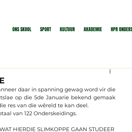
ONS SKOOL
SPORT
KULTUUR
AKADEMIE
HPR ONDER
E
anneer daar in spanning gewag word vir die 
uitslae op die 5de Januarie bekend gemaak 
e res van die wêreld te kan deel. 
otaal van 122 Onderskeidings. 
S WAT HIERDIE SLIMKOPPE GAAN STUDEER