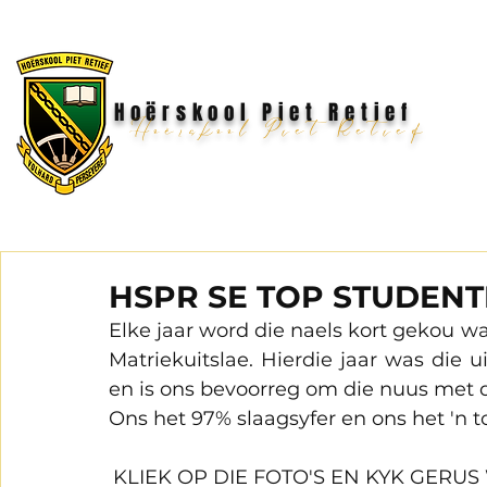
Hoërskool Piet Retief
Hoërskool Piet Retief
HSPR SE TOP STUDENT
Elke jaar word die naels kort gekou w
Matriekuitslae. Hierdie jaar was die 
en is ons bevoorreg om die nuus met di
Ons het 97% slaagsyfer en ons het 'n t
KLIEK OP DIE FOTO'S EN KYK GERU