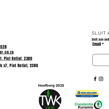
: WISKUNDE
2023 NSS
E
EKSAMENUITSLAE
SLUIT
Sluit aan so
Email
2528
r.co.za
, Piet Retief, 2380
k x7, Piet Retief, 2380
Hoofborg 2025