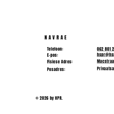
Kwartaal 1- Top 20 | 2024
AKADEMIE
OLIMPIAD
NAVRAE
Telefoon:
062 801 
hspr@hsp
E-pos:
Macstraat
Fisiese Adres:
Privaatsa
Posadres:
© 2026 by HPR.