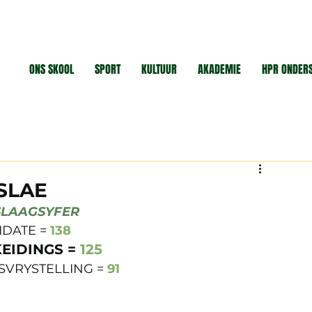
ONS SKOOL
SPORT
KULTUUR
AKADEMIE
HPR ONDER
SLAE
SLAAGSYFER
DATE = 
138
IDINGS = 
125
SVRYSTELLING =
91