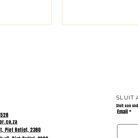
: WISKUNDE
Hoërskool Piet Retief
E
spog met ‘n 100%-
SLUIT
slaagsyfer
Sluit aan so
Email
2528
r.co.za
, Piet Retief, 2380