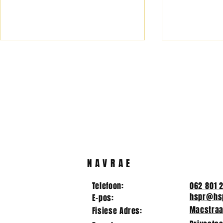
Kwartaal 1- Top 20 | 2024
AKADEMIE
OLIMPIAD
NAVRAE
Telefoon:
062 801 
hspr@hsp
E-pos:
Macstraat
Fisiese Adres: