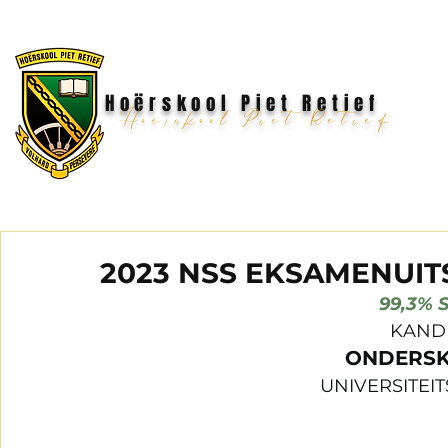
Hoërskool Piet Retief
Hoërskool Piet Retief
2023 NSS EKSAMENUIT
99,3% 
KANDI
ONDERSKE
UNIVERSITEIT