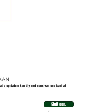
 AAN
dat u op datum kan bly met nuus van ons kant af
Sluit aan.