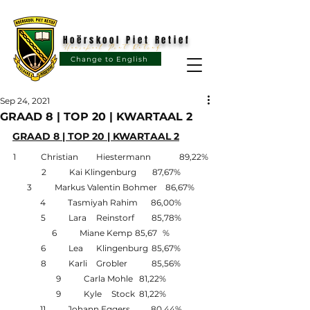
Hoërskool Piet Retief
Hoërskool Piet Retief
Change to English
Sep 24, 2021
GRAAD 8 | TOP 20 | KWARTAAL 2
GRAAD 8 | TOP 20 | KWARTAAL 2
1	Christian	Hiestermann	89,22%
2	Kai Klingenburg	87,67%
3	Markus Valentin Bohmer	86,67%
4	Tasmiyah Rahim	86,00%
5	Lara	Reinstorf	85,78%
6	Miane Kemp	85,67	%
6	Lea	Klingenburg	85,67%
8	Karli	Grobler	85,56%
9	Carla Mohle	81,22%
9	Kyle	Stock	81,22%
11	Johann Eggers	80,44%