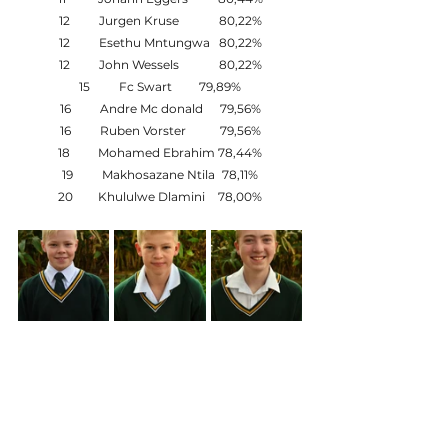
12	Jurgen Kruse	80,22%
12	Esethu Mntungwa	80,22%
12	John Wessels 	80,22%
15	Fc Swart	79,89%
16	Andre Mc donald	79,56%
16	Ruben Vorster	79,56%
18	Mohamed Ebrahim	78,44%
19	Makhosazane Ntila	78,11%
20	Khululwe Dlamini	78,00%