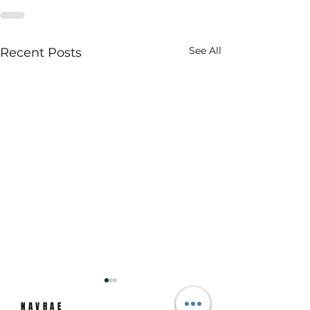
See All
Recent Posts
LANDLOOP
-13/07/2024
NAVRAE