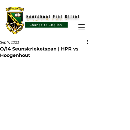
Hoërskool Piet Retief
Hoërskool Piet Retief
Change to English
Sep 7, 2023
O/14 Seunskrieketspan | HPR vs
Hoogenhout