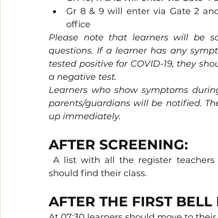
Gr 8 & 9 will enter via Gate 2 and
office
Please note that learners will be 
questions. If a learner has any symp
tested positive for COVID-19, they shou
a negative test.
Learners who show symptoms during 
parents/guardians will be notified. Th
up immediately.
AFTER SCREENING:
 A list with all the register teachers will be at the screening station. Learners 
should find their class.
AFTER THE FIRST BELL 
At 07:30 learners should move to their