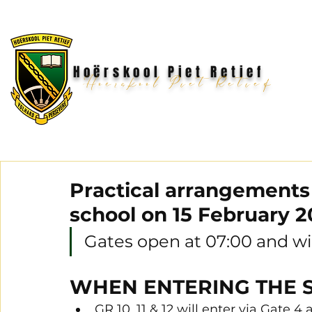
Hoërskool Piet Retief
Hoërskool Piet Retief
Practical arrangements 
school on 15 February 2
Gates open at 07:00 and wil
WHEN ENTERING THE 
GR 10, 11 & 12 will enter via Gate 