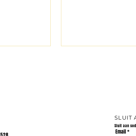
LANDLOOP -13/07/2024
LANDLOOP 31/07/2024 7
schools participated in the
cross country meeting at Pi
Retief High School. Die
volgende prestasies word
behaal:...
 van Huis Impi
026
SLUIT
Sluit aan so
Email
2528