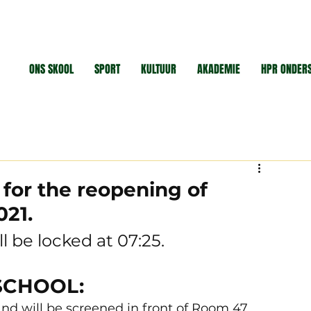
ONS SKOOL
SPORT
KULTUUR
AKADEMIE
HPR ONDER
for the reopening of
021.
l be locked at 07:25.
SCHOOL:
4 and will be screened in front of Room 47