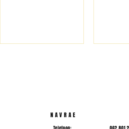
2025/2026 koshuis
Hoofleiers
prefekte
vir 2025/2
NAVRAE
Telefoon:
062 801 