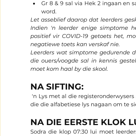
Gr 8 & 9 sal via Hek 2 ingaan en 
word.
Let asseblief daarop dat leerders geska
Indien 'n leerder enige simptome h
positief vir COVID-19 getoets het, mo
negatiewe toets kan verskaf nie.
Leerders wat simptome gedurende di
die ouers/voogde sal in kennis gestel
moet kom haal by die skool.
NA SIFTING:
 'n Lys met al die registeronderwysers sal by die siftingstasie wees. Leerders moet 
die die alfabetiese lys nagaan om te sie
NA DIE EERSTE KLOK LU
Sodra die klop 07:30 lui moet leerde