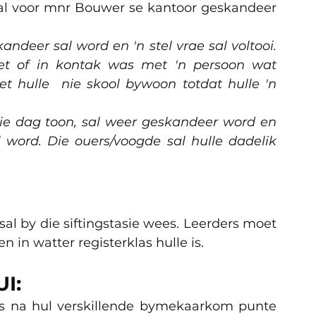
sal voor mnr Bouwer se kantoor geskandeer 
ndeer sal word en 'n stel vrae sal voltooi. 
et of in kontak was met 'n persoon wat 
et hulle
nie skool bywoon totdat hulle 'n 
e dag toon, sal weer geskandeer word en 
 word. Die ouers/voogde sal hulle dadelik 
n in watter registerklas hulle is.
I:
rs na hul verskillende bymekaarkom punte 