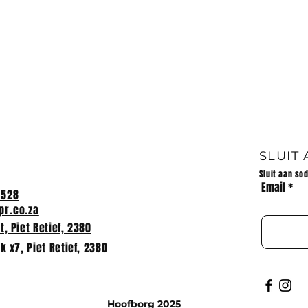
LANDLOOP -13/07/2024
LANDLOOP 31/07/2024 7
schools participated in the
cross country meeting at Pi
Retief High School. Die
volgende prestasies word
behaal:...
 van Huis Impi
026
SLUIT
Sluit aan so
Email
2528
r.co.za
, Piet Retief, 2380
k x7, Piet Retief, 2380
Hoofborg 2025