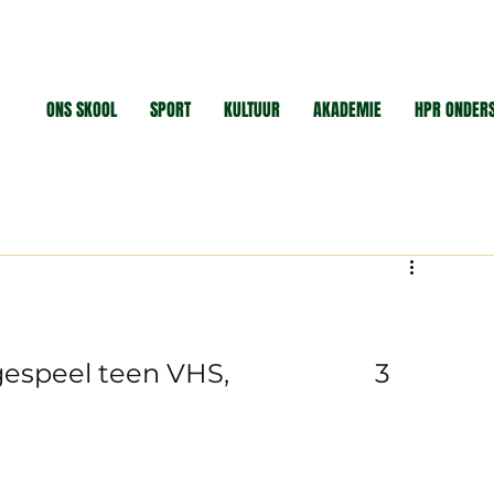
ONS SKOOL
SPORT
KULTUUR
AKADEMIE
HPR ONDER
l teen VHS,                      3 