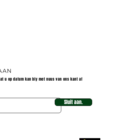
et
 AAN
dat u op datum kan bly met nuus van ons kant af
Sluit aan.