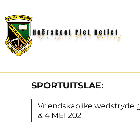
Hoërskool Piet Retief
Hoërskool Piet Retief
SPORTUITSLAE:
Vriendskaplike wedstryde gespee
& 4 MEI 2021