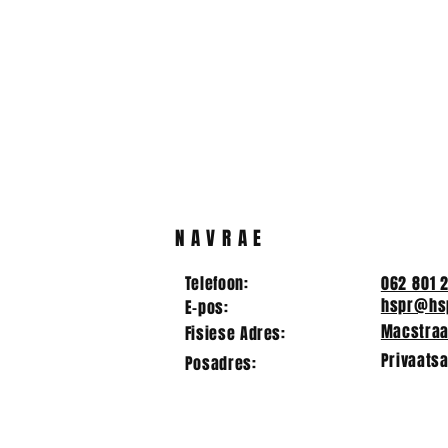
2025/2026 koshuis
Hoofleiers
prefekte
vir 2025/2
NAVRAE
Telefoon:
062 801 
hspr@hsp
E-pos:
Macstraat
Fisiese Adres:
Privaatsa
Posadres: