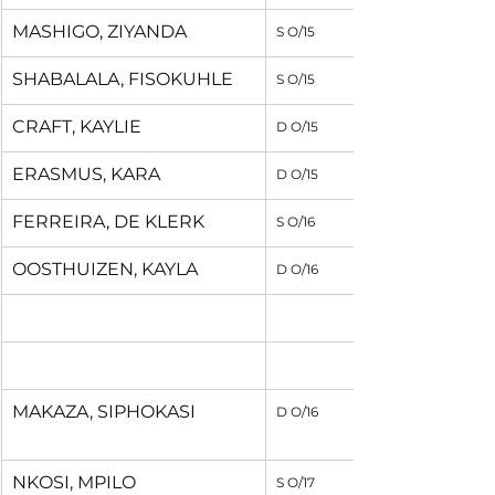
MASHIGO, ZIYANDA
S O/15
SHABALALA, FISOKUHLE
S O/15
CRAFT, KAYLIE
D O/15
ERASMUS, KARA
D O/15
FERREIRA, DE KLERK
S O/16
OOSTHUIZEN, KAYLA
D O/16
MAKAZA, SIPHOKASI
D O/16
NKOSI, MPILO
S O/17