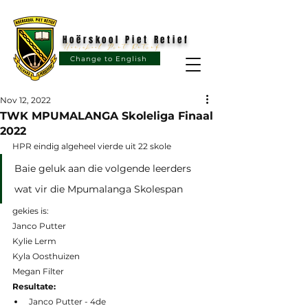
Hoërskool Piet Retief
Hoërskool Piet Retief
Change to English
Nov 12, 2022
TWK MPUMALANGA Skoleliga Finaal
2022
HPR eindig algeheel vierde uit 22 skole
Baie geluk aan die volgende leerders 
wat vir die Mpumalanga Skolespan 
gekies is:
Janco Putter  
Kylie Lerm 
Kyla Oosthuizen 
Megan Filter  
Resultate:
Janco Putter - 4de