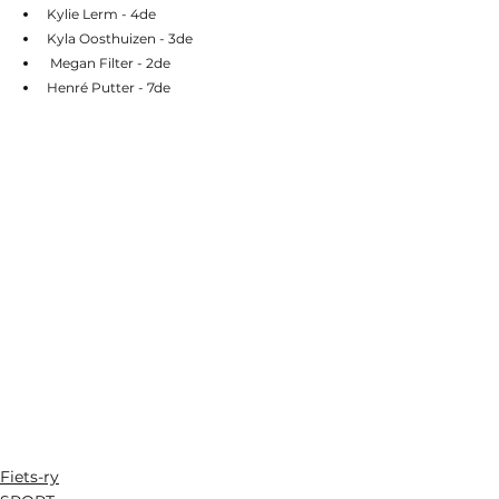
Kylie Lerm - 4de
Kyla Oosthuizen - 3de 
 Megan Filter - 2de 
Henré Putter - 7de
Fiets-ry