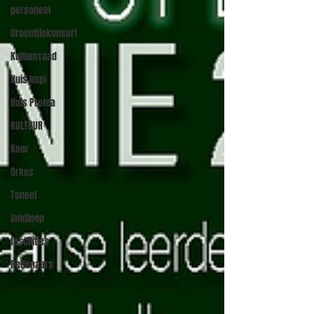
personeel
Groentjiekonsert
Kultuurraad
Huis Impi
Huis Protea
KULTUUR
Koor
Orkes
Toneel
landloop
fascilities
Redenaars