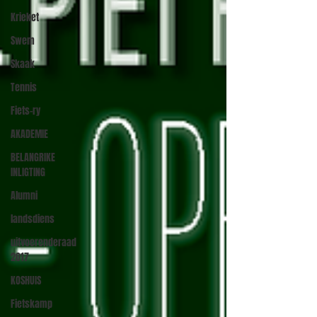
Krieket
Swem
Skaak
Tennis
Fiets-ry
AKADEMIE
BELANGRIKE
INLIGTING
Alumni
landsdiens
uitvoerenderaad
2017
KOSHUIS
Fietskamp