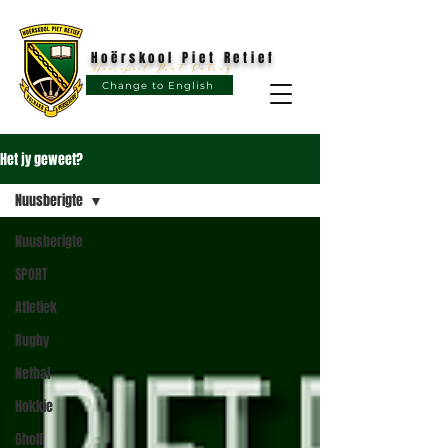
Hoërskool Piet Retief
Hoërskool Piet Retief
Change to English
Het jy geweet?
Nuusberigte
Nuusberigte
SPORT
Atletiek
Rugby
Netbal
Hokkie
Gholf