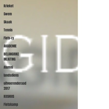
Krieket
Swem
Skaak
Tennis
Fiets-ry
AKADEMIE
BELANGRIKE
INLIGTING
Alumni
landsdiens
uitvoerenderaad
2017
KOSHUIS
Fietskamp