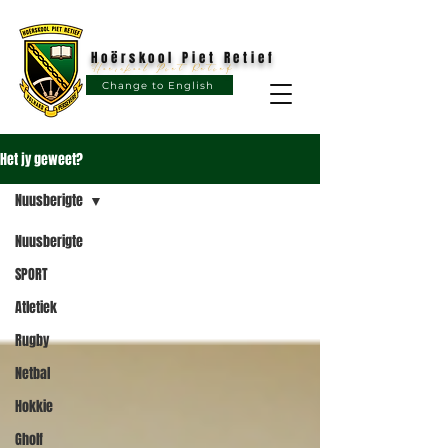
Hoërskool Piet Retief
Hoërskool Piet Retief
Change to English
Het jy geweet?
Nuusberigte
Nuusberigte
SPORT
Atletiek
Rugby
Netbal
Hokkie
Gholf