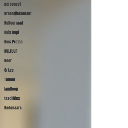
personeel
Groentjiekonsert
Kultuurraad
Huis Impi
Huis Protea
KULTUUR
Koor
Orkes
Toneel
landloop
fascilities
Redenaars