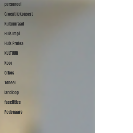
personeel
Groentjiekonsert
Kultuurraad
Huis Impi
Huis Protea
KULTUUR
Koor
Orkes
Toneel
landloop
fascilities
Redenaars