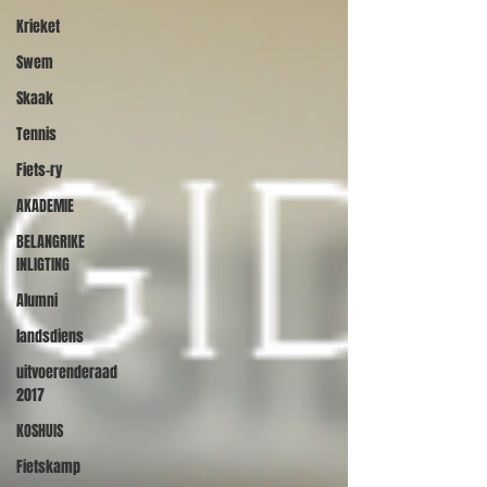
Krieket
Swem
Skaak
Tennis
Fiets-ry
AKADEMIE
BELANGRIKE
INLIGTING
Alumni
landsdiens
uitvoerenderaad
2017
KOSHUIS
Fietskamp