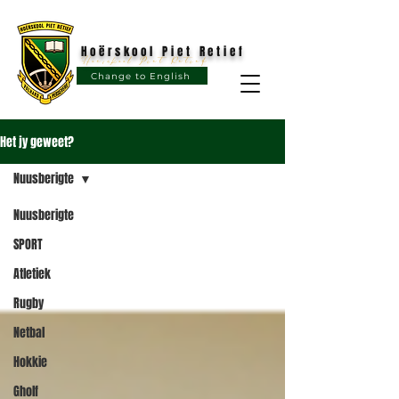
Hoërskool Piet Retief
Hoërskool Piet Retief
Change to English
Het jy geweet?
Nuusberigte
Nuusberigte
SPORT
Atletiek
Rugby
Netbal
Hokkie
Gholf