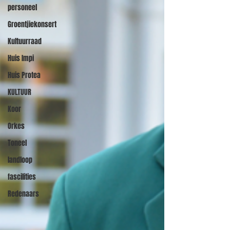
personeel
Groentjiekonsert
Kultuurraad
Huis Impi
Huis Protea
KULTUUR
Koor
Orkes
Toneel
landloop
fascilities
Redenaars