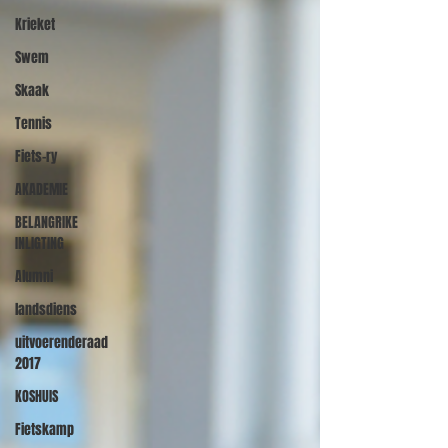
Krieket
Swem
Skaak
Tennis
Fiets-ry
AKADEMIE
BELANGRIKE
INLIGTING
Alumni
landsdiens
uitvoerenderaad
2017
KOSHUIS
Fietskamp